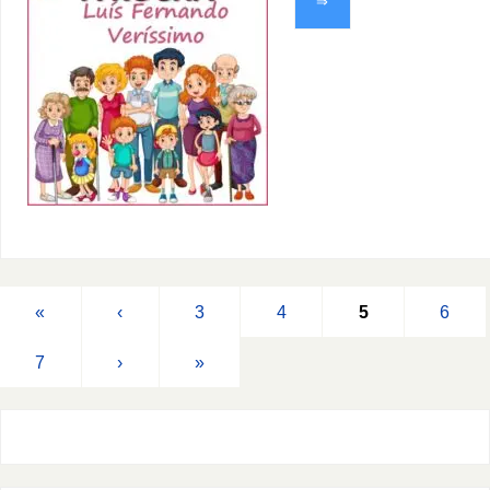
⇒
«
‹
3
4
5
6
7
›
»