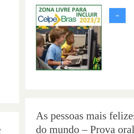
⇒
As pessoas mais felize
e
do mundo – Prova ora