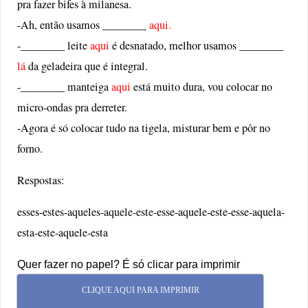
pra fazer bifes à milanesa.
-Ah, então usamos ________
aqui.
-________ leite
aqui
é desnatado, melhor usamos ________
lá
da geladeira que é integral.
-________ manteiga
aqui
está muito dura, vou colocar no
micro-ondas pra derreter.
-Agora é só colocar tudo na tigela, misturar bem e pôr no
forno.
Respostas:
esses-estes-aqueles-aquele-este-esse-aquele-este-esse-aquela-
esta-este-aquele-esta
Quer fazer no papel? É só clicar para imprimir
CLIQUE AQUI PARA IMPRIMIR