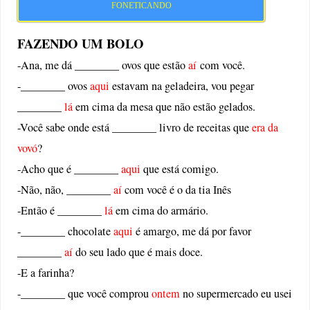
FONETICANDO
FAZENDO UM BOLO
-Ana, me dá ________ ovos que estão
aí
com você.
-________ ovos
aqui
estavam na geladeira, vou pegar
________
lá
em cima da mesa que não estão gelados.
-Você sabe onde está ________ livro de receitas que
era
da
vovó
?
-Acho que é ________
aqui
que está comigo.
-Não, não, ________
aí
com você é o da tia Inês
-Então é ________
lá
em cima do armário.
-________ chocolate
aqui
é amargo, me dá por favor
________
aí
do seu lado que é mais doce.
-E a farinha?
-________ que você comprou
ontem
no supermercado eu usei