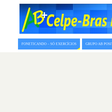
FONETICANDO – SÓ EXERCÍCIOS
GRUPO AB POS