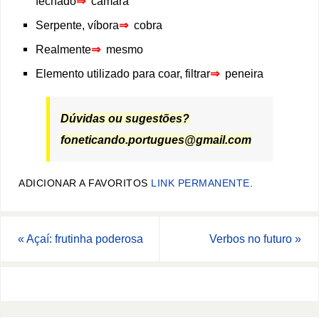
fechado
⇒
câmara
Serpente, víbora
⇒
cobra
Realmente
⇒
mesmo
Elemento utilizado para coar, filtrar
⇒
peneira
Dúvidas ou sugestões?
foneticando.portugues@gmail.com
ADICIONAR A FAVORITOS
LINK PERMANENTE
.
«
Açaí: frutinha poderosa
Verbos no futuro
»