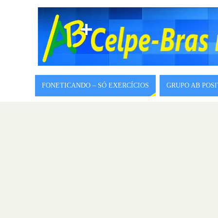
FONETICANDO – SÓ EXERCÍCIOS
GRUPO AB POS