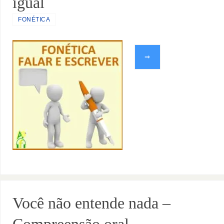
igual
FONÉTICA
⇒
Você não entende nada –
Compreensão oral