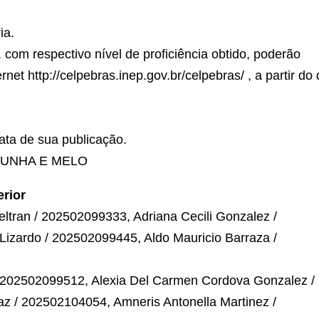
ia.
 com respectivo nível de proficiência obtido, poderão
et http://celpebras.inep.gov.br/celpebras/ , a partir do 
data de sua publicação.
CUNHA E MELO
rior
ltran / 202502099333, Adriana Cecili Gonzalez /
zardo / 202502099445, Aldo Mauricio Barraza /
/ 202502099512, Alexia Del Carmen Cordova Gonzalez /
z / 202502104054, Amneris Antonella Martinez /