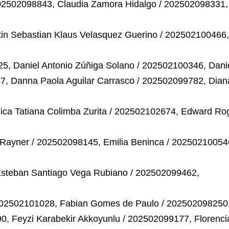
02502098843, Claudia Zamora Hidalgo / 202502098331,
tin Sebastian Klaus Velasquez Guerino / 202502100466,
5, Daniel Antonio Zúñiga Solano / 202502100346, Dani
47, Danna Paola Aguilar Carrasco / 202502099782, Dian
ca Tatiana Colimba Zurita / 202502102674, Edward Ro
Rayner / 202502098145, Emilia Beninca / 20250210054
steban Santiago Vega Rubiano / 202502099462,
 202502101028, Fabian Gomes de Paulo / 202502098250
90, Feyzi Karabekir Akkoyunlu / 202502099177, Florenci