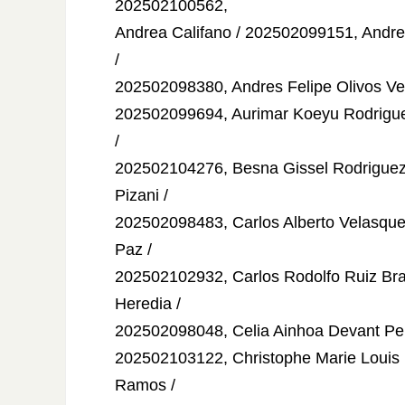
202502100562,
Andrea Califano / 202502099151, Andre
/
202502098380, Andres Felipe Olivos Ve
202502099694, Aurimar Koeyu Rodrigu
/
202502104276, Besna Gissel Rodriguez
Pizani /
202502098483, Carlos Alberto Velasqu
Paz /
202502102932, Carlos Rodolfo Ruiz Br
Heredia /
202502098048, Celia Ainhoa Devant Perr
202502103122, Christophe Marie Louis
Ramos /