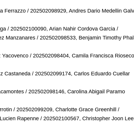
a Ferrazzo / 202502098929, Andres Dario Medellin Gal
ga / 202502100090, Arian Nahir Cordova Garcia /
ez Manzanares / 202502098533, Benjamin Timothy Pha
 Yacovenco / 202502098404, Camila Francisca Riosec
ez Castaneda / 202502099174, Carlos Eduardo Cuellar
acamontes / 202502098146, Carolina Abigail Paramo
otin / 202502099209, Charlotte Grace Greenhill /
 Lucien Rapenne / 202502100567, Christopher Joon Lee