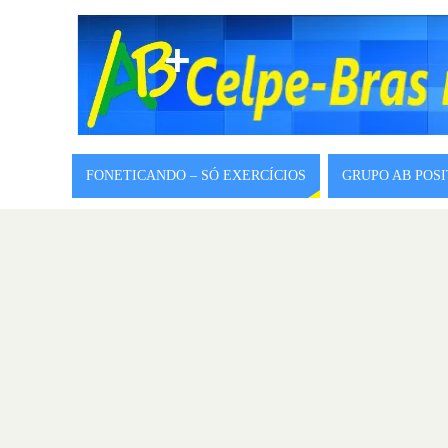
FONETICANDO – SÓ EXERCÍCIOS
GRUPO AB POS