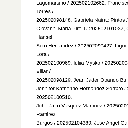
Lagomarsino / 202502102662, Francisco
Torres /
202502098148, Gabriela Nairac Pintos 
Giovanni Maria Pirelli / 202502101037,
Hansel
Soto Hernandez / 202502099427, Ingrid
Lora /
202502100969, Iuliia Mysko / 2025020
Villar /
202502098129, Jean Jader Obando Bur
Jennifer Katherine Hernandez Serrato /
202502100510,
John Jairo Vasquez Martinez / 202502
Ramirez
Burgos / 202502104389, Jose Angel Gar