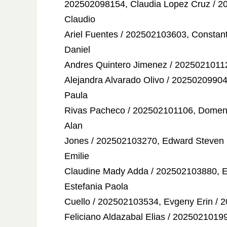
202502098154, Claudia Lopez Cruz / 2
Claudio
Ariel Fuentes / 202502103603, Constan
Daniel
Andres Quintero Jimenez / 20250210112
Alejandra Alvarado Olivo / 2025020990
Paula
Rivas Pacheco / 202502101106, Domeni
Alan
Jones / 202502103270, Edward Steven 
Emilie
Claudine Mady Adda / 202502103880, E
Estefania Paola
Cuello / 202502103534, Evgeny Erin /
Feliciano Aldazabal Elias / 2025021019