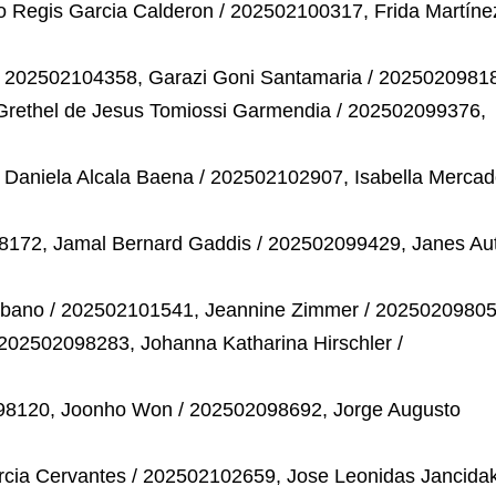
 Regis Garcia Calderon / 202502100317, Frida Martíne
/ 202502104358, Garazi Goni Santamaria / 2025020981
 Grethel de Jesus Tomiossi Garmendia / 202502099376,
 Daniela Alcala Baena / 202502102907, Isabella Merca
98172, Jamal Bernard Gaddis / 202502099429, Janes Au
bano / 202502101541, Jeannine Zimmer / 20250209805
 202502098283, Johanna Katharina Hirschler /
098120, Joonho Won / 202502098692, Jorge Augusto
cia Cervantes / 202502102659, Jose Leonidas Jancidak