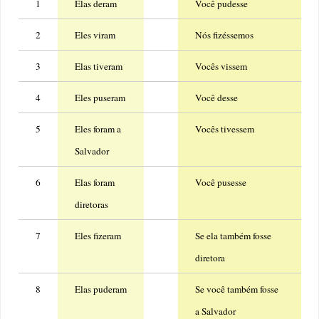
1
Elas deram
Você pudesse
2
Eles viram
Nós fizéssemos
3
Elas tiveram
Vocês vissem
4
Eles puseram
Você desse
5
Eles foram a
Vocês tivessem
Salvador
6
Elas foram
Você pusesse
diretoras
7
Eles fizeram
Se ela também fosse
diretora
8
Elas puderam
Se você também fosse
a Salvador