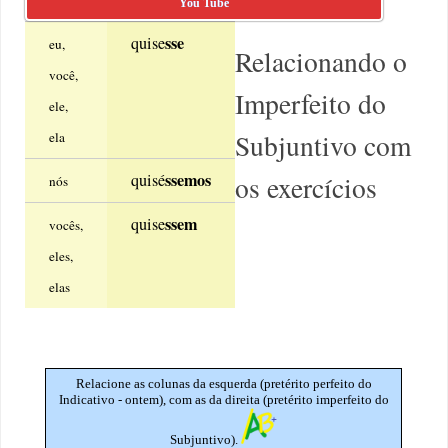
You Tube
sse
quise
eu,
Relacionando o
você,
Imperfeito do
ele,
Subjuntivo com
ela
ssemos
quisé
os exercícios
nós
ssem
quise
vocês,
eles,
elas