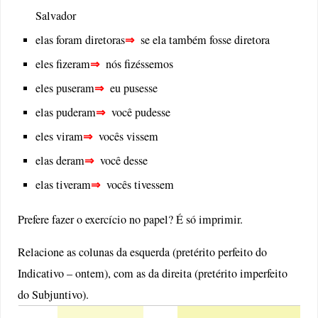
Salvador
⇒
elas foram diretoras
se ela também fosse diretora
⇒
eles fizeram
nós fizéssemos
⇒
eles puseram
eu pusesse
⇒
elas puderam
você pudesse
⇒
eles viram
vocês vissem
⇒
elas deram
você desse
⇒
elas tiveram
vocês tivessem
Prefere fazer o exercício no papel? É só imprimir.
Relacione as colunas da esquerda (pretérito perfeito do
Indicativo – ontem), com as da direita (pretérito imperfeito
do Subjuntivo).