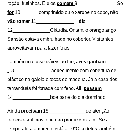
ração, frutinhas. E eles
comem
9______________. Se
for
10_______comprimido ou o xarope no copo, não
vão tomar
11______________ “,
diz
12______________
Cláudia
. Ontem, o orangotango
Sansão estava embrulhado no cobertor. Visitantes
aproveitavam para fazer fotos.
Também muito
sensíveis
ao frio, aves
ganham
13______________aquecimento com cobertura de
plástico na gaiola e tocas de madeira. Já a casa dos
tamanduás foi forrada com feno. Ali,
passam
14______________boa parte do dia dormindo.
Ainda
precisam
15______________de atenção,
répteis
e anfíbios, que não produzem calor. Se a
temperatura ambiente está a 10°C, a deles também