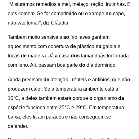
“Misturamos remédios a mel, melaço, ração, frutinhas. E
eles comem. Se for comprimido ou o xarope
no
copo,
não vão tomar”, diz Cláudia.
Também muito sensíveis
ao
frio, aves ganham
aquecimento com cobertura
de
plástico
na
gaiola e
tocas
de
madeira. Já
a
casa
dos
tamanduás foi forrada
com feno. Ali, passam boa parte
do
dia dormindo.
Ainda precisam
de
atenção, répteis e anfíbios, que não
produzem calor. Se a temperatura ambiente está a
10°C, a deles também estará porque
o
organismo
da
espécie funciona entre 25°C e 29°C. Em temperatura
baixa, eles ficam parados e não conseguem se
defender.