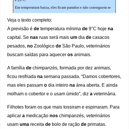
Veja o texto completo:
A previsão é
de
temperatura mínima
de
9°C hoje
na
capital. Se
nas
ruas será mais
um
dia
de
casacos
pesados,
no
Zoológico
de
São Paulo, veterinários
buscam saídas para aquecer
os
animais.
A família
de
chimpanzés, formada por dez animais,
ficou resfriada
na
semana passada. “Damos cobertores,
mas eles passam
o
dia inteiro
na
área aberta. E ainda
molham o cobertor e o usam úmido”, diz
a
veterinária.
Filhotes foram os que mais tossiram e espirraram. Para
aplicar
a
medicação
nos
chimpanzés, veterinários
usam
uma
receita
de
bolo de ração
de
primatas.