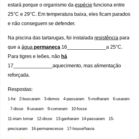
estará porque o organismo da
espécie
funciona entre
25°C e 29°C. Em temperatura baixa, eles ficam parados
e não conseguem se defender.
Na piscina das tartarugas, foi instalada
resistência
para
que a
água
permaneça
16______________a 25°C.
Para tigres e leões, não
há
17______________aquecimento, mas alimentação
reforçada.
Respostas:
1-foi 2-buscaram 3-demos 4-passaram 5-molharam 6-usaram
7-disse 8-usaram 9-comeram 10-fosse
11-iriam tomar 12-disse 13-ganharam 14-passaram 15-
precisaram 16-permanecesse 17-houve/havia