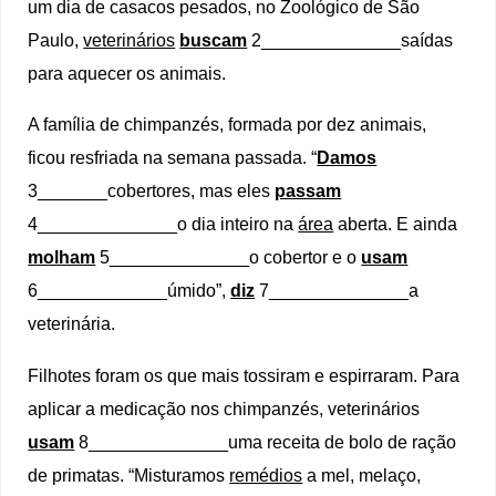
um dia de casacos pesados, no Zoológico de São
Paulo,
veterinários
buscam
2______________saídas
para aquecer os animais.
A família de chimpanzés, formada por dez animais,
ficou resfriada na semana passada. “
Damos
3_______cobertores, mas eles
passam
4______________o dia inteiro na
área
aberta. E ainda
molham
5______________o cobertor e o
usam
6_____________úmido”,
diz
7______________a
veterinária.
Filhotes foram os que mais tossiram e espirraram. Para
aplicar a medicação nos chimpanzés, veterinários
usam
8______________uma receita de bolo de ração
de primatas. “Misturamos
remédios
a mel, melaço,