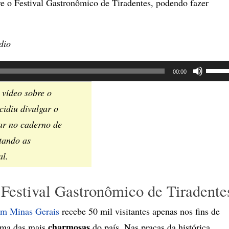
re o Festival Gastronômico de Tiradentes, podendo fazer
dio
Use
00:00
as
o vídeo sobre o
setas
cidiu divulgar o
para
ar no caderno de
cima
ntando as
ou
al.
para
baixo
 Festival Gastronômico de Tiradente
para
aume
em Minas Gerais
recebe 50 mil visitantes apenas nos fins de
ou
charmosas
 uma das mais
do país. Nas praças da histórica