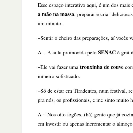
Esse espaço interativo aqui, é um dos mais
a mão na massa
, preparar e criar delicios
um minuto.
–Sentir o cheiro das preparações, aí vocês v
SENAC
A – A aula promovida pelo
é gratui
trouxinha de couve
–Ele vai fazer uma
com 
mineiro sofisticado.
–Só de estar em Tiradentes, num festival, 
pra nós, os profissionais, e me sinto muito 
A – Nos oito fogões, (há) gente que já coz
em investir ou apenas incrementar o almoç