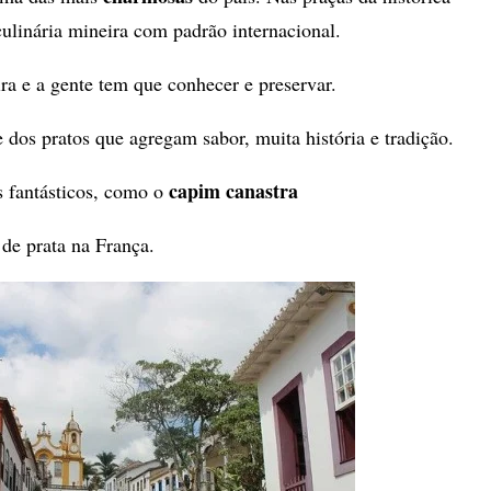
dimin
culinária mineira com padrão internacional.
o
ira e a gente tem que conhecer e preservar.
volum
 dos pratos que agregam sabor, muita história e tradição.
capim canastra
s fantásticos, como o
de prata na França.