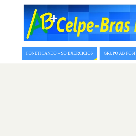
FONETICANDO – SÓ EXERCÍCIOS
GRUPO AB POS