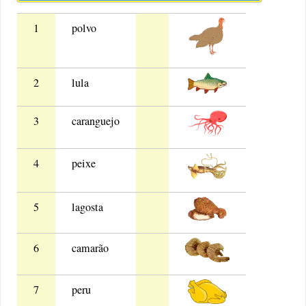
1
polvo
2
lula
3
caranguejo
4
peixe
5
lagosta
6
camarão
7
peru