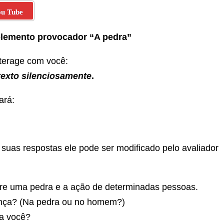
ou Tube
elemento provocador “A pedra”
nterage com você:
 texto silenciosamente
.
ará:
suas respostas ele pode ser modificado pelo avaliador
ntre uma pedra e a ação de determinadas pessoas.
ença? (Na pedra ou no homem?)
a você?